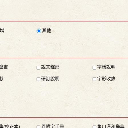
增
其他
筆畫
說文釋形
字樣說明
獻
研訂說明
字形收錄
典(校正本)
異體字手冊
角川漢和辭典