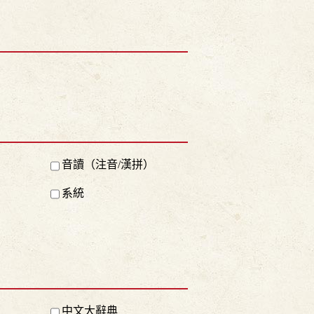
音讀（注音/漢拼）
系統
中文大辭典