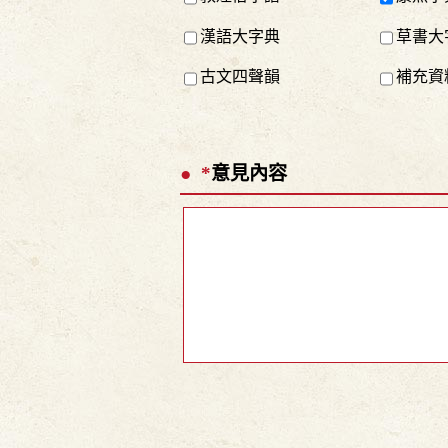
漢語大字典
草書大
古文四聲韻
補充資料
*
意見內容