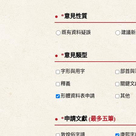
*
意見性質
既有資料疑誤
建議新
*
意見類型
字形與用字
部首與
釋義
關鍵文
形體資料表申請
其他
*
申請文獻
(最多五筆)
敦煌俗字譜
康熙字