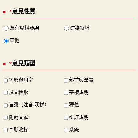
*
意見性質
既有資料疑誤
建議新增
其他
*
意見類型
字形與用字
部首與筆畫
說文釋形
字樣說明
音讀（注音/漢拼）
釋義
關鍵文獻
研訂說明
字形收錄
系統