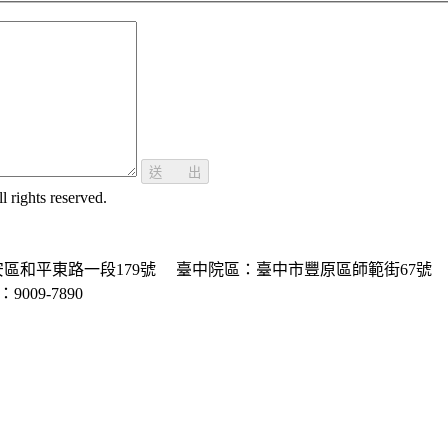
送 出
ghts reserved.
區和平東路一段179號
臺中院區：臺中市豐原區師範街67號
P：9009-7890