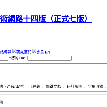
站導覽
EN
*
您的Email
讀（注音/漢拼）
釋義
關鍵文獻
研訂說明
字形收錄
海