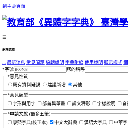
到主要頁面
☰
網站選單
:::
最新消息
常見問題
編輯說明
字典附錄
使用說明
顯示模式
網
*
字號
您的稱呼
*
意見性質
既有資料疑誤
建議新增
其他
*
意見類型
字形與用字
部首與筆畫
說文釋形
字樣說明
音
*
申請文獻
(最多五筆)
康熙字典(校正本)
中文大辭典
漢語大字典
中華字