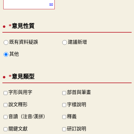
*
意見性質
既有資料疑誤
建議新增
其他
*
意見類型
字形與用字
部首與筆畫
說文釋形
字樣說明
音讀（注音/漢拼）
釋義
關鍵文獻
研訂說明