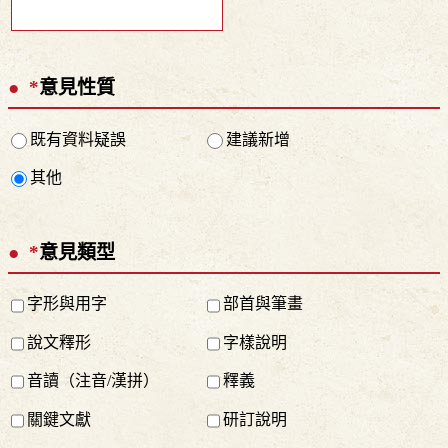
*
意見性質
既有資料疑誤
建議新增
其他
*
意見類型
字形與用字
部首與筆畫
說文釋形
字樣說明
音讀（注音/漢拼）
釋義
關鍵文獻
研訂說明