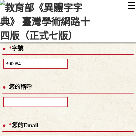
☰
:::
最新消息
常見問題
編輯說明
字典附錄
使用說明
顯示模式
網站導覽
EN
*
字號
您的稱呼
*
您的Email