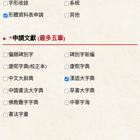
字形收錄
系統
形體資料表申請
其他
*
申請文獻
(最多五筆)
偏類碑別字
碑別字新編
康熙字典(校正本)
康熙字典
中文大辭典
漢語大字典
中國書法大字典
草書大字典
佛教難字字典
中華字海
書法字彙