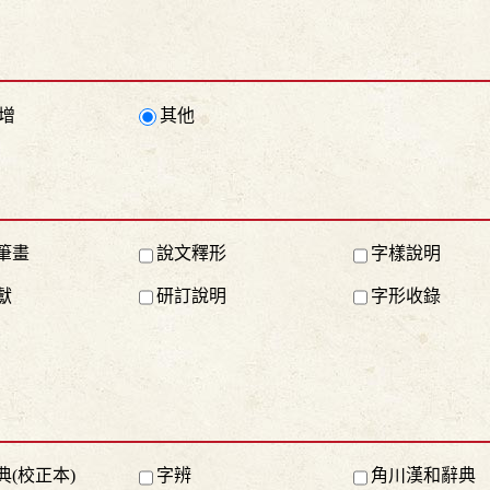
增
其他
筆畫
說文釋形
字樣說明
獻
研訂說明
字形收錄
典(校正本)
字辨
角川漢和辭典