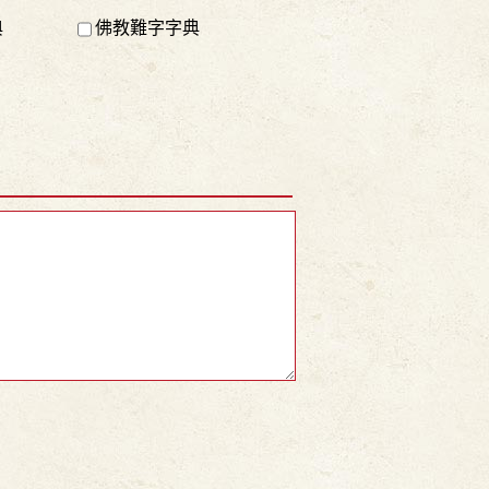
典
佛教難字字典