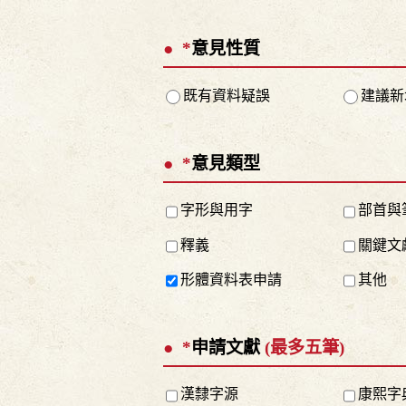
*
意見性質
既有資料疑誤
建議新
*
意見類型
字形與用字
部首與
釋義
關鍵文
形體資料表申請
其他
*
申請文獻
(最多五筆)
漢隸字源
康熙字