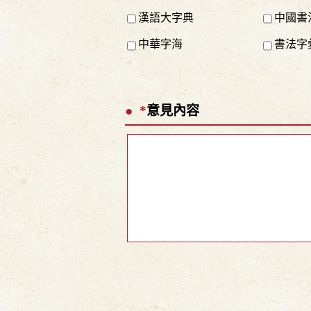
漢語大字典
中國書
中華字海
書法字
*
意見內容