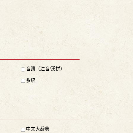
音讀（注音/漢拼）
系統
中文大辭典