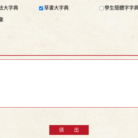
法大字典
草書大字典
學生簡體字字
彙
送 出