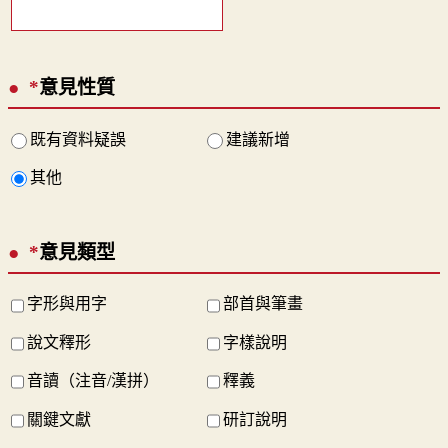
*
意見性質
既有資料疑誤
建議新增
其他
*
意見類型
字形與用字
部首與筆畫
說文釋形
字樣說明
音讀（注音/漢拼）
釋義
關鍵文獻
研訂說明