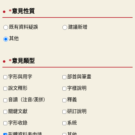
*
意見性質
既有資料疑誤
建議新增
其他
*
意見類型
字形與用字
部首與筆畫
說文釋形
字樣說明
音讀（注音/漢拼）
釋義
關鍵文獻
研訂說明
字形收錄
系統
形體資料表申請
其他