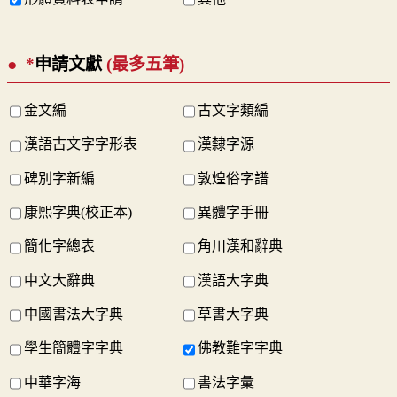
*
申請文獻
(最多五筆)
金文編
古文字類編
漢語古文字字形表
漢隸字源
碑別字新編
敦煌俗字譜
康熙字典(校正本)
異體字手冊
簡化字總表
角川漢和辭典
中文大辭典
漢語大字典
中國書法大字典
草書大字典
學生簡體字字典
佛教難字字典
中華字海
書法字彙