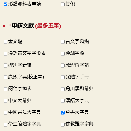
形體資料表申請
其他
*
申請文獻
(最多五筆)
金文編
古文字類編
漢語古文字字形表
漢隸字源
碑別字新編
敦煌俗字譜
康熙字典(校正本)
異體字手冊
簡化字總表
角川漢和辭典
中文大辭典
漢語大字典
中國書法大字典
草書大字典
學生簡體字字典
佛教難字字典