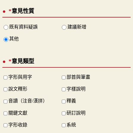
*
意見性質
既有資料疑誤
建議新增
其他
*
意見類型
字形與用字
部首與筆畫
說文釋形
字樣說明
音讀（注音/漢拼）
釋義
關鍵文獻
研訂說明
字形收錄
系統