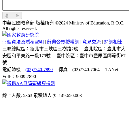
送 出
中華民國教育部 版權所有 ©2024 Ministry of Education, R.O.C.
All rights reserved.
:::
個資法及隱私聲明
|
辭典公眾授權網
|
意見交流
|
網網相連
三峽總院區：新北市三峽區三樹路2號
臺北院區：臺北市大
安區和平東路一段179號
臺中院區：臺中市豐原區師範街67
號
電話總機：
(02)7740-7890
傳真：(02)7740-7064
TANet
VoIP：9009-7890
線上人數: 5363
累積總人次: 149,650,008