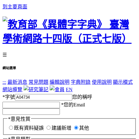
到主要頁面
☰
網站選單
:::
最新消息
常見問題
編輯說明
字典附錄
使用說明
顯示模式
網站導覽
EN
*
字號
您的稱呼
*
您的Email
*
意見性質
既有資料疑誤
建議新增
其他