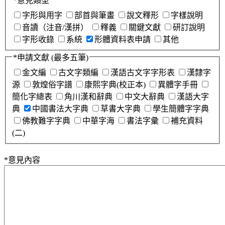
*
意見類型
字形與用字
部首與筆畫
說文釋形
字樣說明
音讀（注音/漢拼）
釋義
關鍵文獻
研訂說明
字形收錄
系統
形體資料表申請
其他
*
申請文獻
(最多五筆)
金文編
古文字類編
漢語古文字字形表
漢隸字
源
敦煌俗字譜
康熙字典(校正本)
異體字手冊
簡化字總表
角川漢和辭典
中文大辭典
漢語大字
典
中國書法大字典
草書大字典
學生簡體字字典
佛教難字字典
中華字海
書法字彙
補充資料
(二)
*
意見內容