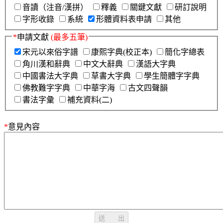
音讀（注音/漢拼）
釋義
關鍵文獻
研訂說明
字形收錄
系統
形體資料表申請
其他
*
申請文獻
(最多五筆)
宋元以來俗字譜
康熙字典(校正本)
簡化字總表
角川漢和辭典
中文大辭典
漢語大字典
中國書法大字典
草書大字典
學生簡體字字典
佛教難字字典
中華字海
古文四聲韻
書法字彙
補充資料(二)
*
意見內容
送 出