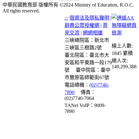
中華民國教育部 版權所有 ©2024 Ministry of Education, R.O.C.
All rights reserved.
:::
個資法及隱私聲明
|
辭典公眾授權網
|
意
見交流
|
網網相連
三峽總院區：新北市
線上人數:
三峽區三樹路2號
1845
累積
臺北院區：臺北市大
總人次:
安區和平東路一段179
149,299,388
號
臺中院區：臺中
市豐原區師範街67號
電話總機：
(02)7740-
7890
傳真：
(02)7740-7064
TANet VoIP：9009-
7890