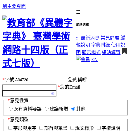
到主要頁面
☰
網站選單
:::
最新消息
常見問題
編
輯說明
字典附錄
使用說
明
顯示模式
網站導覽
EN
*
字號
您的稱呼
*
您的Email
*
意見性質
既有資料疑誤
建議新增
其他
*
意見類型
字形與用字
部首與筆畫
說文釋形
字樣說明