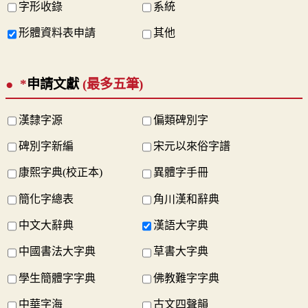
字形收錄
系統
形體資料表申請
其他
*
申請文獻
(最多五筆)
漢隸字源
偏類碑別字
碑別字新編
宋元以來俗字譜
康熙字典(校正本)
異體字手冊
簡化字總表
角川漢和辭典
中文大辭典
漢語大字典
中國書法大字典
草書大字典
學生簡體字字典
佛教難字字典
中華字海
古文四聲韻