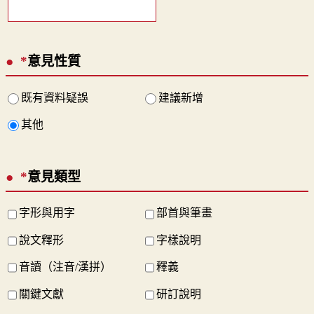
*
意見性質
既有資料疑誤
建議新增
其他
*
意見類型
字形與用字
部首與筆畫
說文釋形
字樣說明
音讀（注音/漢拼）
釋義
關鍵文獻
研訂說明