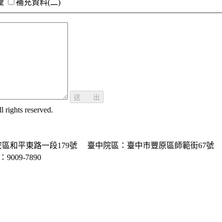
彙
補充資料(二)
送 出
ghts reserved.
區和平東路一段179號
臺中院區：臺中市豐原區師範街67號
P：9009-7890