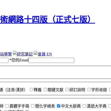
站導覽
EN
*
您的Email
讀（注音/漢拼）
釋義
關鍵文獻
研訂說明
字形收錄
辨
異體字手冊
簡化字總表
中文大辭典
漢語大字典