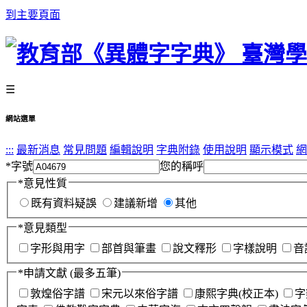
到主要頁面
☰
網站選單
:::
最新消息
常見問題
編輯說明
字典附錄
使用說明
顯示模式
網
*
字號
您的稱呼
*
意見性質
既有資料疑誤
建議新增
其他
*
意見類型
字形與用字
部首與筆畫
說文釋形
字樣說明
音
*
申請文獻
(最多五筆)
敦煌俗字譜
宋元以來俗字譜
康熙字典(校正本)
字