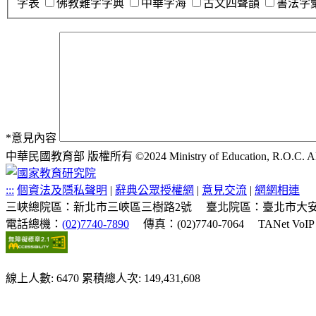
字表
佛教難字字典
中華字海
古文四聲韻
書法字
*
意見內容
中華民國教育部 版權所有 ©2024 Ministry of Education, R.O.C. All ri
:::
個資法及隱私聲明
|
辭典公眾授權網
|
意見交流
|
網網相連
三峽總院區：新北市三峽區三樹路2號
臺北院區：臺北市大安
電話總機：
(02)7740-7890
傳真：(02)7740-7064
TANet VoI
線上人數: 6470
累積總人次: 149,431,608