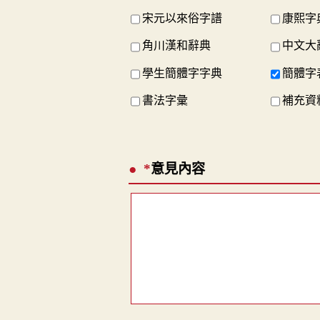
宋元以來俗字譜
康熙字
角川漢和辭典
中文大
學生簡體字字典
簡體字
書法字彙
補充資料
*
意見內容