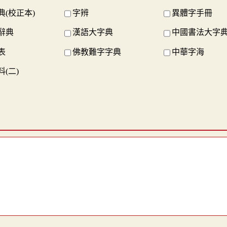
典(校正本)
字辨
異體字手冊
辭典
漢語大字典
中國書法大字
表
佛教難字字典
中華字海
(二)