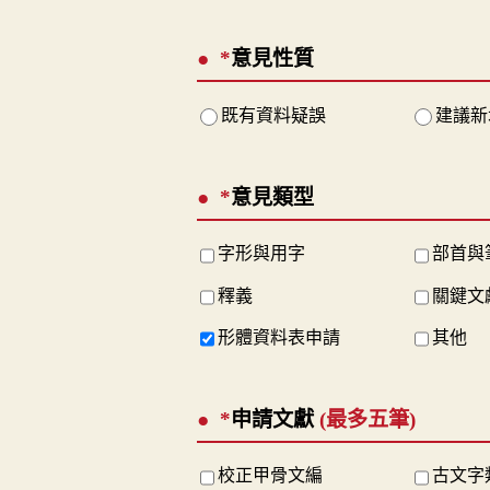
*
意見性質
既有資料疑誤
建議新
*
意見類型
字形與用字
部首與
釋義
關鍵文
形體資料表申請
其他
*
申請文獻
(最多五筆)
校正甲骨文編
古文字