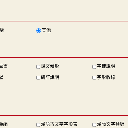
增
其他
筆畫
說文釋形
字樣說明
獻
研訂說明
字形收錄
類編
漢語古文字字形表
漢簡文字類編