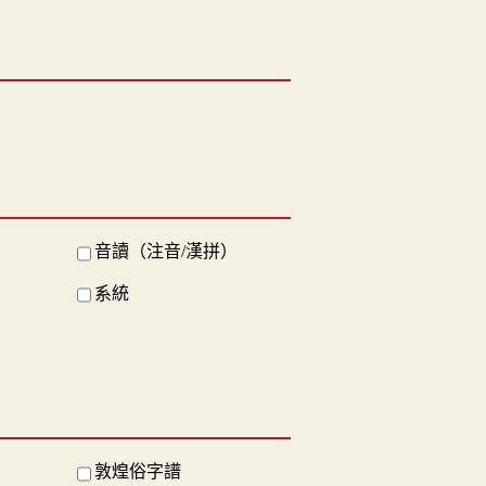
音讀（注音/漢拼）
系統
敦煌俗字譜