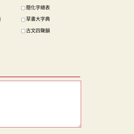
簡化字總表
典
草書大字典
古文四聲韻