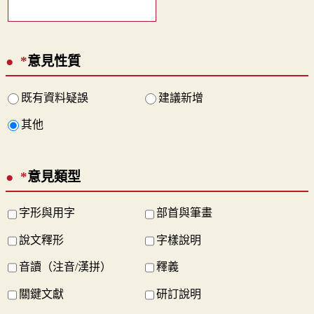
*
意見性質
既有資料疑誤
建議新增
其他
*
意見類型
字形與用字
部首與筆畫
說文釋形
字樣說明
音讀（注音/漢拼）
釋義
關鍵文獻
研訂說明