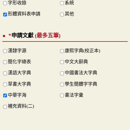
字形收錄
系統
形體資料表申請
其他
*
申請文獻
(最多五筆)
漢隸字源
康熙字典(校正本)
簡化字總表
中文大辭典
漢語大字典
中國書法大字典
草書大字典
學生簡體字字典
中華字海
書法字彙
補充資料(二)