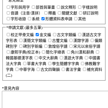
*
意見類型
字形與用字
部首與筆畫
說文釋形
字樣說明
音讀（注音/漢拼）
釋義
關鍵文獻
研訂說明
字形收錄
系統
形體資料表申請
其他
*
申請文獻
(最多五筆)
校正甲骨文編
金文編
古文字類編
漢語古文字
字形表
漢簡文字類編
古璽文編
漢隸字源
偏類
碑別字
碑別字新編
敦煌俗字譜
宋元以來俗字譜
康熙字典(校正本)
簡化字總表
角川漢和辭典
韓國基礎漢字表
中文大辭典
漢語大字典
中國書
法大字典
草書大字典
學生簡體字字典
佛教難字
字典
中華字海
古文四聲韻
書法字彙
補充資料
(二)
*
意見內容