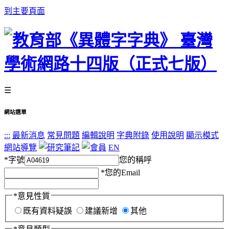
到主要頁面
☰
網站選單
:::
最新消息
常見問題
編輯說明
字典附錄
使用說明
顯示模式
網站導覽
EN
*
字號
您的稱呼
*
您的Email
*
意見性質
既有資料疑誤
建議新增
其他