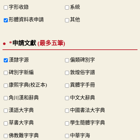
字形收錄
系統
形體資料表申請
其他
*
申請文獻
(最多五筆)
漢隸字源
偏類碑別字
碑別字新編
敦煌俗字譜
康熙字典(校正本)
異體字手冊
角川漢和辭典
中文大辭典
漢語大字典
中國書法大字典
草書大字典
學生簡體字字典
佛教難字字典
中華字海