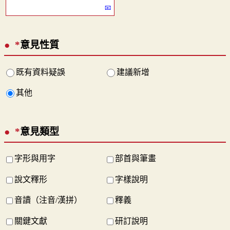
*
意見性質
既有資料疑誤
建議新增
其他
*
意見類型
字形與用字
部首與筆畫
說文釋形
字樣說明
音讀（注音/漢拼）
釋義
關鍵文獻
研訂說明