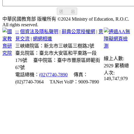
送 出
中華民國教育部 版權所有 ©2024 Ministry of Education, R.O.C.
All rights reserved.
:::
個資法及隱私聲明
|
辭典公眾授權網
|
意
見交流
|
網網相連
三峽總院區：新北市三峽區三樹路2號
臺北院區：臺北市大安區和平東路一段
線上人數:
179號
臺中院區：臺中市豐原區師範街
2929
累積總
67號
人次:
電話總機：
(02)7740-7890
傳真：
149,747,979
(02)7740-7064
TANet VoIP：9009-7890