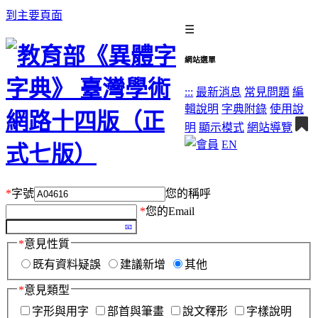
到主要頁面
☰
網站選單
:::
最新消息
常見問題
編
輯說明
字典附錄
使用說
明
顯示模式
網站導覽
EN
*
字號
您的稱呼
*
您的Email
*
意見性質
既有資料疑誤
建議新增
其他
*
意見類型
字形與用字
部首與筆畫
說文釋形
字樣說明