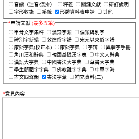
音讀（注音/漢拼）
釋義
關鍵文獻
研訂說明
字形收錄
系統
形體資料表申請
其他
*
申請文獻
(最多五筆)
甲骨文字集釋
漢隸字源
偏類碑別字
碑別字新編
敦煌俗字譜
宋元以來俗字譜
康熙字典(校正本)
康熙字典
字辨
異體字手冊
角川漢和辭典
韓國基礎漢字表
中文大辭典
漢語大字典
中國書法大字典
草書大字典
學生簡體字字典
佛教難字字典
中華字海
古文四聲韻
書法字彙
補充資料(二)
*
意見內容