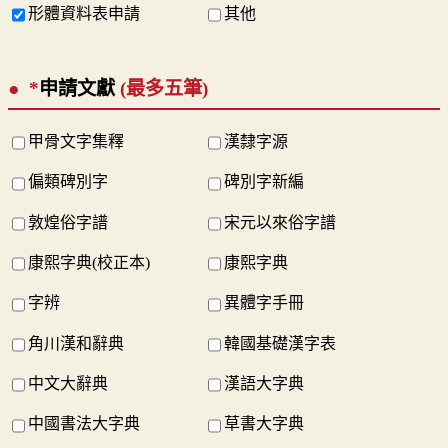
形體資料表申請
其他
*
申請文獻
(最多五筆)
甲骨文字集釋
漢隸字源
偏類碑別字
碑別字新編
敦煌俗字譜
宋元以來俗字譜
康熙字典(校正本)
康熙字典
字辨
異體字手冊
角川漢和辭典
韓國基礎漢字表
中文大辭典
漢語大字典
中國書法大字典
草書大字典