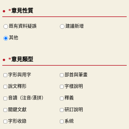
*
意見性質
既有資料疑誤
建議新增
其他
*
意見類型
字形與用字
部首與筆畫
說文釋形
字樣說明
音讀（注音/漢拼）
釋義
關鍵文獻
研訂說明
字形收錄
系統