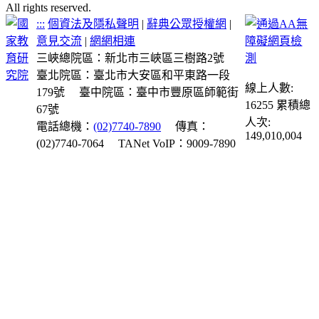
All rights reserved.
:::
個資法及隱私聲明
|
辭典公眾授權網
|
意見交流
|
網網相連
三峽總院區：新北市三峽區三樹路2號
臺北院區：臺北市大安區和平東路一段
線上人數:
179號
臺中院區：臺中市豐原區師範街
16255
累積總
67號
人次:
電話總機：
(02)7740-7890
傳真：
149,010,004
(02)7740-7064
TANet VoIP：9009-7890