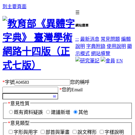
到主要頁面
☰
網站選單
:::
最新消息
常見問題
編輯
說明
字典附錄
使用說明
顯
示模式
網站導覽
EN
*
字號
您的稱呼
*
您的Email
*
意見性質
既有資料疑誤
建議新增
其他
*
意見類型
字形與用字
部首與筆畫
說文釋形
字樣說明