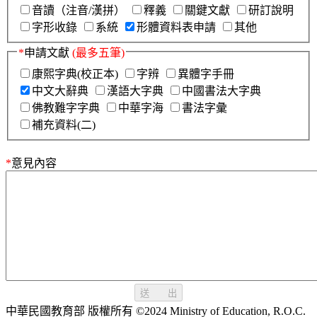
音讀（注音/漢拼）
釋義
關鍵文獻
研訂說明
字形收錄
系統
形體資料表申請
其他
*
申請文獻
(最多五筆)
康熙字典(校正本)
字辨
異體字手冊
中文大辭典
漢語大字典
中國書法大字典
佛教難字字典
中華字海
書法字彙
補充資料(二)
*
意見內容
送 出
中華民國教育部 版權所有 ©2024 Ministry of Education, R.O.C.