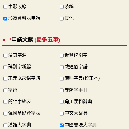
字形收錄
系統
形體資料表申請
其他
*
申請文獻
(最多五筆)
漢隸字源
偏類碑別字
碑別字新編
敦煌俗字譜
宋元以來俗字譜
康熙字典(校正本)
字辨
異體字手冊
簡化字總表
角川漢和辭典
韓國基礎漢字表
中文大辭典
漢語大字典
中國書法大字典