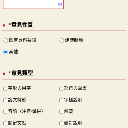
*
意見性質
既有資料疑誤
建議新增
其他
*
意見類型
字形與用字
部首與筆畫
說文釋形
字樣說明
音讀（注音/漢拼）
釋義
關鍵文獻
研訂說明