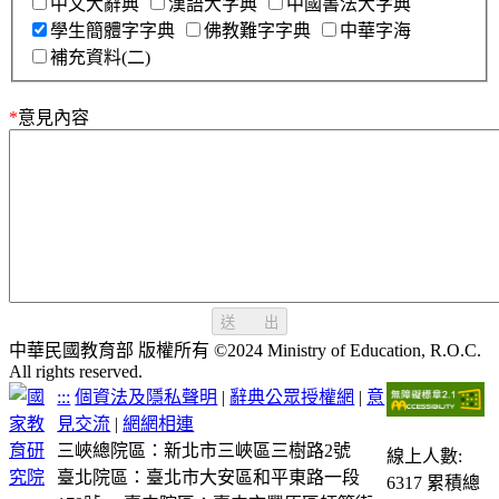
中文大辭典
漢語大字典
中國書法大字典
學生簡體字字典
佛教難字字典
中華字海
補充資料(二)
*
意見內容
送 出
中華民國教育部 版權所有 ©2024 Ministry of Education, R.O.C.
All rights reserved.
:::
個資法及隱私聲明
|
辭典公眾授權網
|
意
見交流
|
網網相連
三峽總院區：新北市三峽區三樹路2號
線上人數:
臺北院區：臺北市大安區和平東路一段
6317
累積總