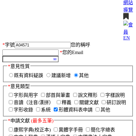
網站
導覽
EN
*
字號
您的稱呼
*
您的Email
*
意見性質
既有資料疑誤
建議新增
其他
*
意見類型
字形與用字
部首與筆畫
說文釋形
字樣說明
音讀（注音/漢拼）
釋義
關鍵文獻
研訂說明
字形收錄
系統
形體資料表申請
其他
*
申請文獻
(最多五筆)
康熙字典(校正本)
異體字手冊
簡化字總表