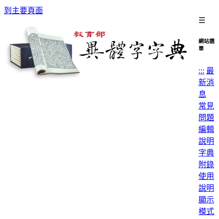
到主要頁面
☰
網站選
單
:::
最
新消
息
常見
問題
編輯
說明
字典
附錄
使用
說明
顯示
模式