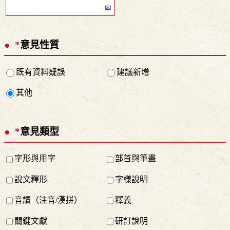
*
意見性質
既有資料疑誤
建議新增
其他
*
意見類型
字形與用字
部首與筆畫
說文釋形
字樣說明
音讀（注音/漢拼）
釋義
關鍵文獻
研訂說明