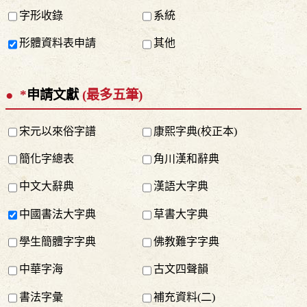
字形收錄
系統
形體資料表申請
其他
*
申請文獻
(最多五筆)
宋元以來俗字譜
康熙字典(校正本)
簡化字總表
角川漢和辭典
中文大辭典
漢語大字典
中國書法大字典
草書大字典
學生簡體字字典
佛教難字字典
中華字海
古文四聲韻
書法字彙
補充資料(二)