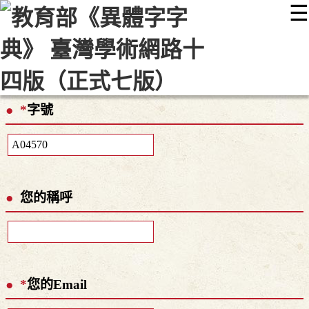
☰
:::
最新消息
常見問題
編輯說明
字典附錄
使用說明
顯示模式
網站導覽
EN
*
字號
您的稱呼
*
您的Email