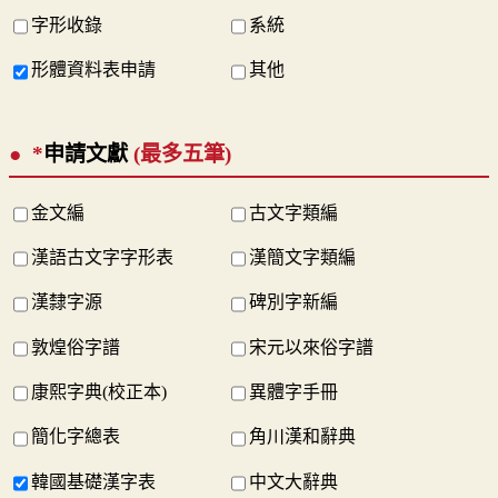
字形收錄
系統
形體資料表申請
其他
*
申請文獻
(最多五筆)
金文編
古文字類編
漢語古文字字形表
漢簡文字類編
漢隸字源
碑別字新編
敦煌俗字譜
宋元以來俗字譜
康熙字典(校正本)
異體字手冊
簡化字總表
角川漢和辭典
韓國基礎漢字表
中文大辭典