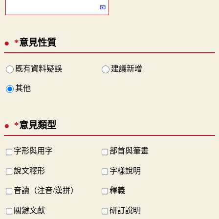
*
意見性質
既有資料疑誤
建議新增
其他
*
意見類型
字形與用字
部首與筆畫
說文釋形
字樣說明
音讀（注音/漢拼）
釋義
關鍵文獻
研訂說明