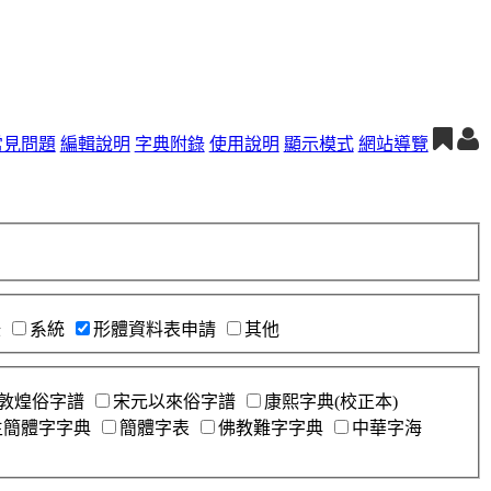
常見問題
編輯說明
字典附錄
使用說明
顯示模式
網站導覽
錄
系統
形體資料表申請
其他
敦煌俗字譜
宋元以來俗字譜
康熙字典(校正本)
生簡體字字典
簡體字表
佛教難字字典
中華字海