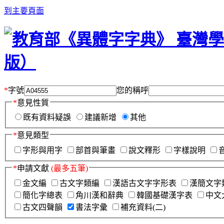
到主要頁面
*
字號
您的稱呼
*
意見性質
既有資料疑誤
建議新增
其他
*
意見類型
字形與用字
部首與筆畫
說文釋形
字樣說明
*
申請文獻
(最多五筆)
金文編
古文字類編
漢語古文字字形表
漢簡文字
簡化字總表
角川漢和辭典
韓國基礎漢字表
中文
古文四聲韻
書法字彙
補充資料(二)