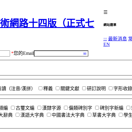
☰
網站選單
:::
最新消息
EN
*
您的Email
音讀（注音/漢拼）
釋義
關鍵文獻
研訂說明
字形收
類編
古璽文編
漢隸字源
偏類碑別字
碑別字新編
大辭典
漢語大字典
中國書法大字典
草書大字典
學