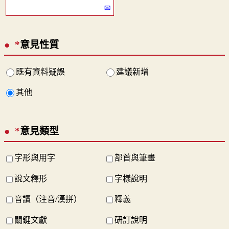
*
意見性質
既有資料疑誤
建議新增
其他
*
意見類型
字形與用字
部首與筆畫
說文釋形
字樣說明
音讀（注音/漢拼）
釋義
關鍵文獻
研訂說明