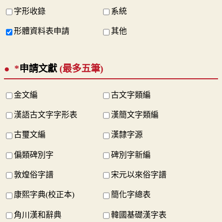
字形收錄
系統
形體資料表申請
其他
*
申請文獻
(最多五筆)
金文編
古文字類編
漢語古文字字形表
漢簡文字類編
古璽文編
漢隸字源
偏類碑別字
碑別字新編
敦煌俗字譜
宋元以來俗字譜
康熙字典(校正本)
簡化字總表
角川漢和辭典
韓國基礎漢字表