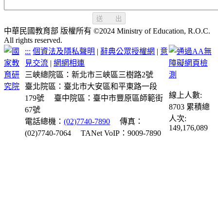
送 出
中華民國教育部 版權所有 ©2024 Ministry of Education, R.O.C.
All rights reserved.
:::
個資法及隱私聲明
|
辭典公眾授權網
|
意
見交流
|
網網相連
三峽總院區：新北市三峽區三樹路2號
臺北院區：臺北市大安區和平東路一段
線上人數:
179號
臺中院區：臺中市豐原區師範街
8703
累積總
67號
人次:
電話總機：
(02)7740-7890
傳真：
149,176,089
(02)7740-7064
TANet VoIP：9009-7890