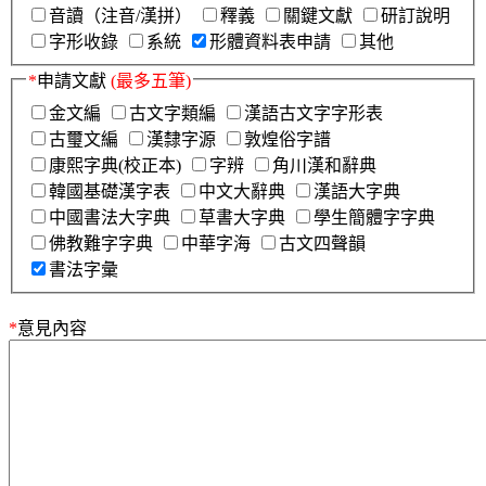
音讀（注音/漢拼）
釋義
關鍵文獻
研訂說明
字形收錄
系統
形體資料表申請
其他
*
申請文獻
(最多五筆)
金文編
古文字類編
漢語古文字字形表
古璽文編
漢隸字源
敦煌俗字譜
康熙字典(校正本)
字辨
角川漢和辭典
韓國基礎漢字表
中文大辭典
漢語大字典
中國書法大字典
草書大字典
學生簡體字字典
佛教難字字典
中華字海
古文四聲韻
書法字彙
*
意見內容