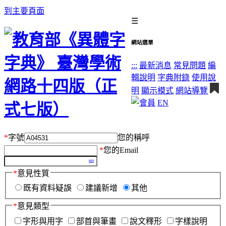
到主要頁面
☰
網站選單
:::
最新消息
常見問題
編
輯說明
字典附錄
使用說
明
顯示模式
網站導覽
EN
*
字號
您的稱呼
*
您的Email
*
意見性質
既有資料疑誤
建議新增
其他
*
意見類型
字形與用字
部首與筆畫
說文釋形
字樣說明