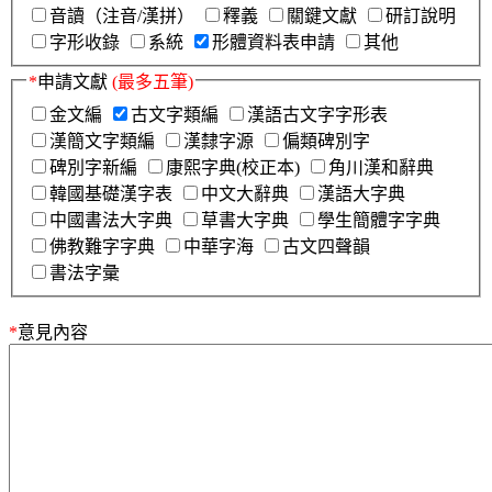
音讀（注音/漢拼）
釋義
關鍵文獻
研訂說明
字形收錄
系統
形體資料表申請
其他
*
申請文獻
(最多五筆)
金文編
古文字類編
漢語古文字字形表
漢簡文字類編
漢隸字源
偏類碑別字
碑別字新編
康熙字典(校正本)
角川漢和辭典
韓國基礎漢字表
中文大辭典
漢語大字典
中國書法大字典
草書大字典
學生簡體字字典
佛教難字字典
中華字海
古文四聲韻
書法字彙
*
意見內容