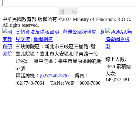
送 出
中華民國教育部 版權所有 ©2024 Ministry of Education, R.O.C.
All rights reserved.
:::
個資法及隱私聲明
|
辭典公眾授權網
|
意
見交流
|
網網相連
三峽總院區：新北市三峽區三樹路2號
臺北院區：臺北市大安區和平東路一段
線上人數:
179號
臺中院區：臺中市豐原區師範街
2650
累積總
67號
人次:
電話總機：
(02)7740-7890
傳真：
149,057,381
(02)7740-7064
TANet VoIP：9009-7890