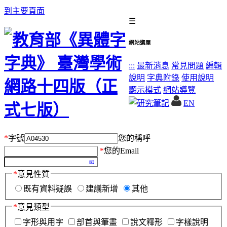
到主要頁面
☰
網站選單
:::
最新消息
常見問題
編輯
說明
字典附錄
使用說明
顯示模式
網站導覽
EN
*
字號
您的稱呼
*
您的Email
*
意見性質
既有資料疑誤
建議新增
其他
*
意見類型
字形與用字
部首與筆畫
說文釋形
字樣說明