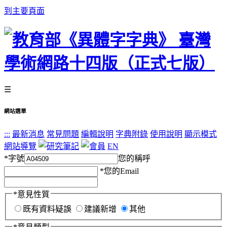
到主要頁面
☰
網站選單
:::
最新消息
常見問題
編輯說明
字典附錄
使用說明
顯示模式
網站導覽
EN
*
字號
您的稱呼
*
您的Email
*
意見性質
既有資料疑誤
建議新增
其他