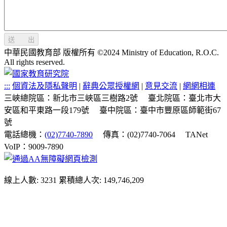
送 出
中華民國教育部 版權所有 ©2024 Ministry of Education, R.O.C.
All rights reserved.
:::
個資法及隱私聲明
|
辭典公眾授權網
|
意見交流
|
網網相連
三峽總院區：新北市三峽區三樹路2號
臺北院區：臺北市大
安區和平東路一段179號
臺中院區：臺中市豐原區師範街67
號
電話總機：
(02)7740-7890
傳真：(02)7740-7064
TANet
VoIP：9009-7890
線上人數: 3231
累積總人次: 149,746,209