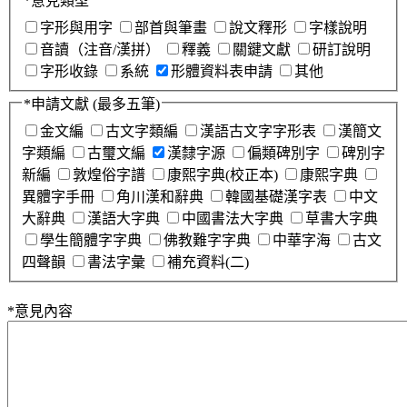
*
意見類型
字形與用字
部首與筆畫
說文釋形
字樣說明
音讀（注音/漢拼）
釋義
關鍵文獻
研訂說明
字形收錄
系統
形體資料表申請
其他
*
申請文獻
(最多五筆)
金文編
古文字類編
漢語古文字字形表
漢簡文
字類編
古璽文編
漢隸字源
偏類碑別字
碑別字
新編
敦煌俗字譜
康熙字典(校正本)
康熙字典
異體字手冊
角川漢和辭典
韓國基礎漢字表
中文
大辭典
漢語大字典
中國書法大字典
草書大字典
學生簡體字字典
佛教難字字典
中華字海
古文
四聲韻
書法字彙
補充資料(二)
*
意見內容