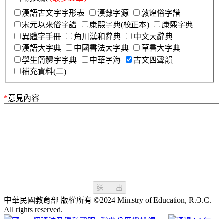
漢語古文字字形表
漢隸字源
敦煌俗字譜
宋元以來俗字譜
康熙字典(校正本)
康熙字典
異體字手冊
角川漢和辭典
中文大辭典
漢語大字典
中國書法大字典
草書大字典
學生簡體字字典
中華字海
古文四聲韻
補充資料(二)
*
意見內容
送 出
中華民國教育部 版權所有 ©2024 Ministry of Education, R.O.C.
All rights reserved.