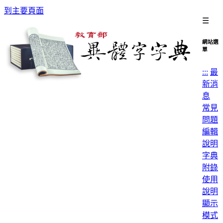
到主要頁面
☰
網站選
單
:::
最
新消
息
常見
問題
編輯
說明
字典
附錄
使用
說明
顯示
模式