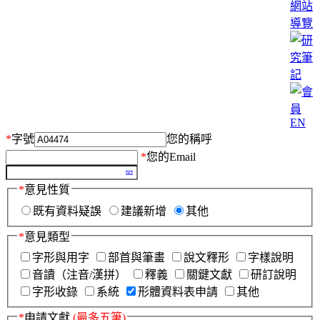
網站
導覽
EN
*
字號
您的稱呼
*
您的Email
*
意見性質
既有資料疑誤
建議新增
其他
*
意見類型
字形與用字
部首與筆畫
說文釋形
字樣說明
音讀（注音/漢拼）
釋義
關鍵文獻
研訂說明
字形收錄
系統
形體資料表申請
其他
*
申請文獻
(最多五筆)