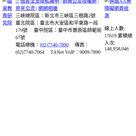
:::
個資法及隱私聲明
|
辭典公眾授權網
|
意見交流
|
網網相連
三峽總院區：新北市三峽區三樹路2號
臺北院區：臺北市大安區和平東路一段
線上人數:
179號
臺中院區：臺中市豐原區師範街
17619
累積總
67號
人次:
電話總機：
(02)7740-7890
傳真：
148,958,046
(02)7740-7064
TANet VoIP：9009-7890