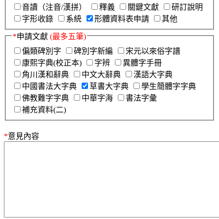
音讀（注音/漢拼）
釋義
關鍵文獻
研訂說明
字形收錄
系統
形體資料表申請
其他
*
申請文獻
(最多五筆)
偏類碑別字
碑別字新編
宋元以來俗字譜
康熙字典(校正本)
字辨
異體字手冊
角川漢和辭典
中文大辭典
漢語大字典
中國書法大字典
草書大字典
學生簡體字字典
佛教難字字典
中華字海
書法字彙
補充資料(二)
*
意見內容