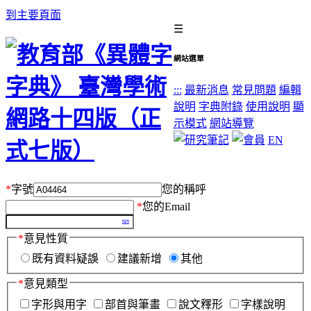
到主要頁面
☰
網站選單
:::
最新消息
常見問題
編輯
說明
字典附錄
使用說明
顯
示模式
網站導覽
EN
*
字號
您的稱呼
*
您的Email
*
意見性質
既有資料疑誤
建議新增
其他
*
意見類型
字形與用字
部首與筆畫
說文釋形
字樣說明