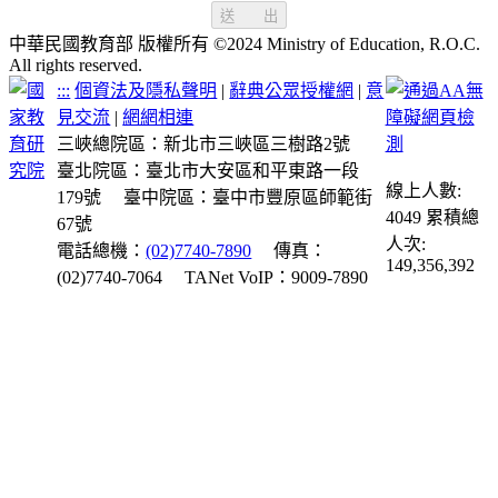
送 出
中華民國教育部 版權所有 ©2024 Ministry of Education, R.O.C.
All rights reserved.
:::
個資法及隱私聲明
|
辭典公眾授權網
|
意
見交流
|
網網相連
三峽總院區：新北市三峽區三樹路2號
臺北院區：臺北市大安區和平東路一段
線上人數:
179號
臺中院區：臺中市豐原區師範街
4049
累積總
67號
人次:
電話總機：
(02)7740-7890
傳真：
149,356,392
(02)7740-7064
TANet VoIP：9009-7890