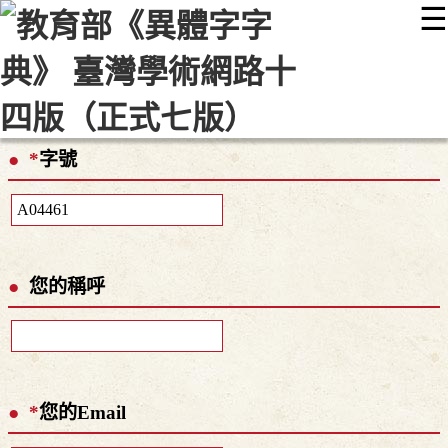
☰
:::
最新消息
常見問題
編輯說明
字典附錄
使用說明
顯示模式
網站導覽
EN
*
字號
您的稱呼
*
您的Email