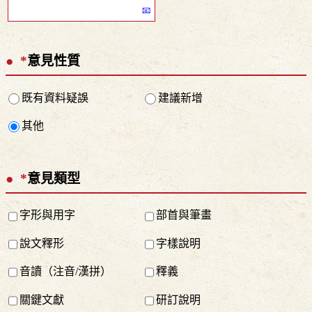
*
意見性質
既有資料疑誤
建議新增
其他
*
意見類型
字形與用字
部首與筆畫
說文釋形
字樣說明
音讀（注音/漢拼）
釋義
關鍵文獻
研訂說明