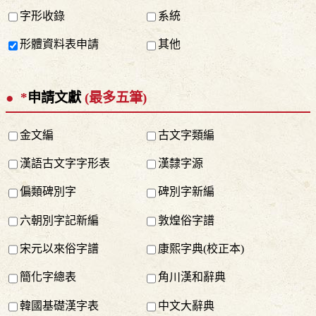
字形收錄
系統
形體資料表申請
其他
*
申請文獻
(最多五筆)
金文編
古文字類編
漢語古文字字形表
漢隸字源
偏類碑別字
碑別字新編
六朝別字記新編
敦煌俗字譜
宋元以來俗字譜
康熙字典(校正本)
簡化字總表
角川漢和辭典
韓國基礎漢字表
中文大辭典