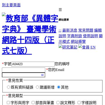
到主要頁面
☰
網站選單
:::
最新消息
常見問題
編輯
說明
字典附錄
使用說明
顯
示模式
網站導覽
EN
*
字號
您的稱呼
*
您的Email
*
意見性質
既有資料疑誤
建議新增
其他
*
意見類型
字形與用字
部首與筆畫
說文釋形
字樣說明