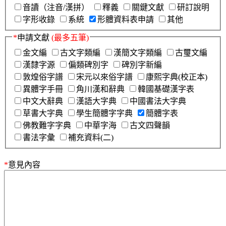
音讀（注音/漢拼）
釋義
關鍵文獻
研訂說明
字形收錄
系統
形體資料表申請
其他
*
申請文獻
(最多五筆)
金文編
古文字類編
漢簡文字類編
古璽文編
漢隸字源
偏類碑別字
碑別字新編
敦煌俗字譜
宋元以來俗字譜
康熙字典(校正本)
異體字手冊
角川漢和辭典
韓國基礎漢字表
中文大辭典
漢語大字典
中國書法大字典
草書大字典
學生簡體字字典
簡體字表
佛教難字字典
中華字海
古文四聲韻
書法字彙
補充資料(二)
*
意見內容