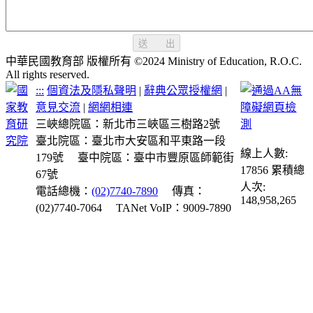
送 出
中華民國教育部 版權所有 ©2024 Ministry of Education, R.O.C.
All rights reserved.
:::
個資法及隱私聲明
|
辭典公眾授權網
|
意見交流
|
網網相連
三峽總院區：新北市三峽區三樹路2號
臺北院區：臺北市大安區和平東路一段
線上人數:
179號
臺中院區：臺中市豐原區師範街
17856
累積總
67號
人次:
電話總機：
(02)7740-7890
傳真：
148,958,265
(02)7740-7064
TANet VoIP：9009-7890