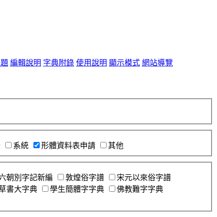
問題
編輯說明
字典附錄
使用說明
顯示模式
網站導覽
錄
系統
形體資料表申請
其他
六朝別字記新編
敦煌俗字譜
宋元以來俗字譜
草書大字典
學生簡體字字典
佛教難字字典