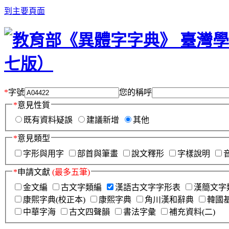
到主要頁面
*
字號
您的稱呼
*
意見性質
既有資料疑誤
建議新增
其他
*
意見類型
字形與用字
部首與筆畫
說文釋形
字樣說明
*
申請文獻
(最多五筆)
金文編
古文字類編
漢語古文字字形表
漢簡文字
康熙字典(校正本)
康熙字典
角川漢和辭典
韓國
中華字海
古文四聲韻
書法字彙
補充資料(二)