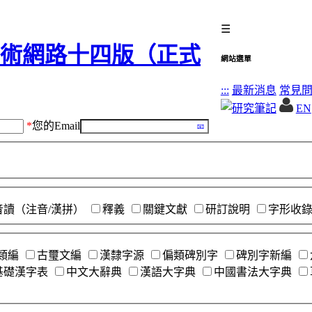
☰
網站選單
:::
最新消息
常見
EN
*
您的Email
音讀（注音/漢拼）
釋義
關鍵文獻
研訂說明
字形收
類編
古璽文編
漢隸字源
偏類碑別字
碑別字新編
基礎漢字表
中文大辭典
漢語大字典
中國書法大字典