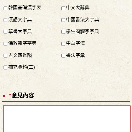
韓國基礎漢字表
中文大辭典
漢語大字典
中國書法大字典
草書大字典
學生簡體字字典
佛教難字字典
中華字海
古文四聲韻
書法字彙
補充資料(二)
*
意見內容