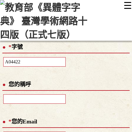
☰
:::
最新消息
常見問題
編輯說明
字典附錄
使用說明
顯示模式
網站導覽
EN
*
字號
您的稱呼
*
您的Email