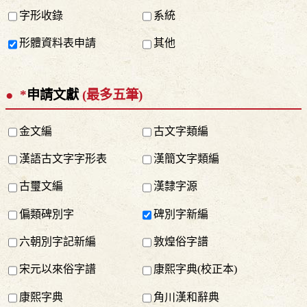
字形收錄
系統
形體資料表申請
其他
*
申請文獻
(最多五筆)
金文編
古文字類編
漢語古文字字形表
漢簡文字類編
古璽文編
漢隸字源
偏類碑別字
碑別字新編
六朝別字記新編
敦煌俗字譜
宋元以來俗字譜
康熙字典(校正本)
康熙字典
角川漢和辭典