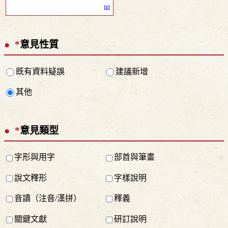
*
意見性質
既有資料疑誤
建議新增
其他
*
意見類型
字形與用字
部首與筆畫
說文釋形
字樣說明
音讀（注音/漢拼）
釋義
關鍵文獻
研訂說明