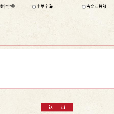
體字字典
中華字海
古文四聲韻
送 出