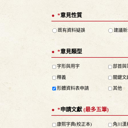
*
意見性質
既有資料疑誤
建議新
*
意見類型
字形與用字
部首與
釋義
關鍵文
形體資料表申請
其他
*
申請文獻
(最多五筆)
康熙字典(校正本)
角川漢