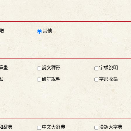
增
其他
筆畫
說文釋形
字樣說明
獻
研訂說明
字形收錄
和辭典
中文大辭典
漢語大字典