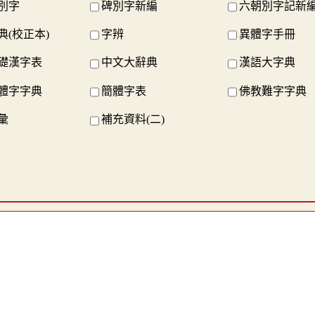
別字
碑別字新編
六朝別字記新
典(校正本)
字辨
異體字手冊
礎漢字表
中文大辭典
漢語大字典
體字字典
簡體字表
佛教難字字典
彙
補充資料(二)