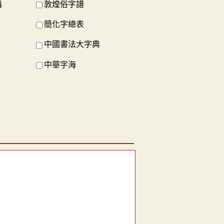
編
敦煌俗字譜
簡化字總表
中國書法大字典
中華字海