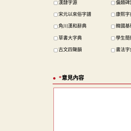
漢隸字源
偏類碑
宋元以來俗字譜
康熙字
角川漢和辭典
韓國基
草書大字典
學生簡
古文四聲韻
書法字
*
意見內容