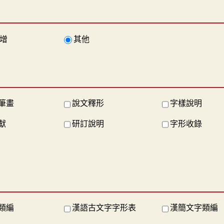
增
其他
筆畫
說文釋形
字樣說明
獻
研訂說明
字形收錄
類編
漢語古文字字形表
漢簡文字類編