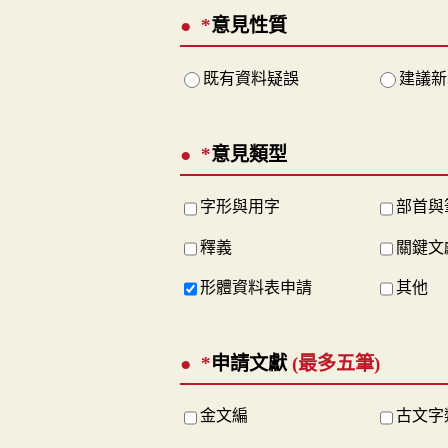
*
意見性質
既有資料疑誤
建議新
*
意見類型
字形與用字
部首與
釋義
關鍵文
形體資料表申請
其他
*
申請文獻
(最多五筆)
金文編
古文字