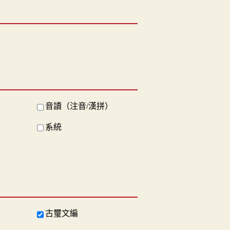
音讀（注音/漢拼）
系統
古璽文編