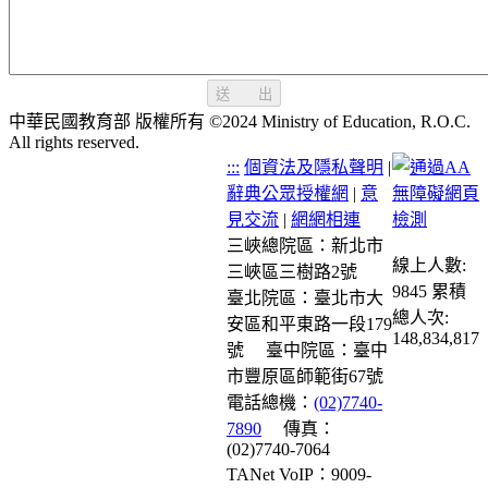
送 出
中華民國教育部 版權所有 ©2024 Ministry of Education, R.O.C.
All rights reserved.
:::
個資法及隱私聲明
|
辭典公眾授權網
|
意
見交流
|
網網相連
三峽總院區：新北市
線上人數:
三峽區三樹路2號
9845
累積
臺北院區：臺北市大
總人次:
安區和平東路一段179
148,834,817
號
臺中院區：臺中
市豐原區師範街67號
電話總機：
(02)7740-
7890
傳真：
(02)7740-7064
TANet VoIP：9009-