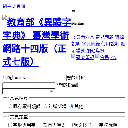
到主要頁面
☰
網站選單
:::
最新消息
常見問題
編輯
說明
字典附錄
使用說明
顯
示模式
網站導覽
EN
*
字號
您的稱呼
*
您的Email
*
意見性質
既有資料疑誤
建議新增
其他
*
意見類型
字形與用字
部首與筆畫
說文釋形
字樣說明