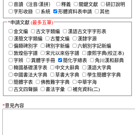
音讀（注音/漢拼）
釋義
關鍵文獻
研訂說明
字形收錄
系統
形體資料表申請
其他
*
申請文獻
(最多五筆)
金文編
古文字類編
漢語古文字字形表
漢簡文字類編
古璽文編
漢隸字源
偏類碑別字
碑別字新編
六朝別字記新編
敦煌俗字譜
宋元以來俗字譜
康熙字典(校正本)
字辨
異體字手冊
簡化字總表
角川漢和辭典
韓國基礎漢字表
中文大辭典
漢語大字典
中國書法大字典
草書大字典
學生簡體字字典
簡體字表
佛教難字字典
中華字海
古文四聲韻
書法字彙
補充資料(二)
*
意見內容