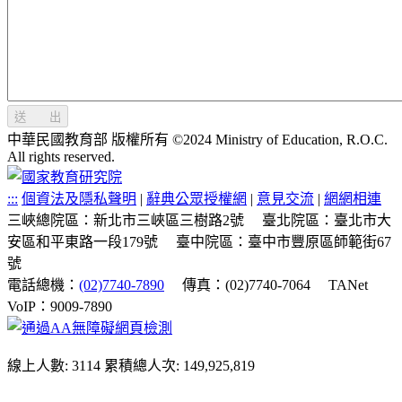
送 出
中華民國教育部 版權所有 ©2024 Ministry of Education, R.O.C.
All rights reserved.
:::
個資法及隱私聲明
|
辭典公眾授權網
|
意見交流
|
網網相連
三峽總院區：新北市三峽區三樹路2號
臺北院區：臺北市大
安區和平東路一段179號
臺中院區：臺中市豐原區師範街67
號
電話總機：
(02)7740-7890
傳真：(02)7740-7064
TANet
VoIP：9009-7890
線上人數: 3114
累積總人次: 149,925,819