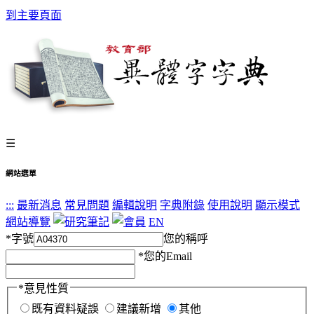
到主要頁面
☰
網站選單
:::
最新消息
常見問題
編輯說明
字典附錄
使用說明
顯示模式
網站導覽
EN
*
字號
您的稱呼
*
您的Email
*
意見性質
既有資料疑誤
建議新增
其他