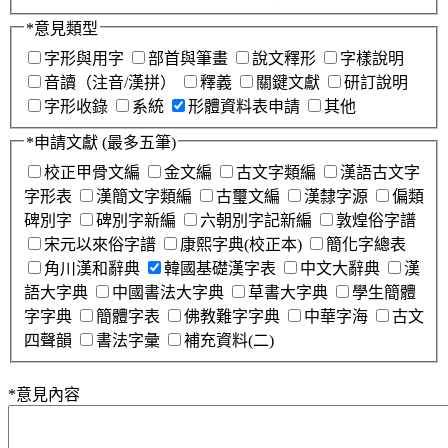
*
意見類型
字形與用字
部首與筆畫
說文釋形
字樣說明
音讀（注音/漢拼）
釋義
關鍵文獻
研訂說明
字形收錄
系統
形體資料表申請
其他
*
申請文獻
(最多五筆)
校正甲骨文編
金文編
古文字類編
漢語古文字
字形表
漢簡文字類編
古璽文編
漢隸字源
偏類
碑別字
碑別字新編
六朝別字記新編
敦煌俗字譜
宋元以來俗字譜
康熙字典(校正本)
簡化字總表
角川漢和辭典
韓國基礎漢字表
中文大辭典
漢
語大字典
中國書法大字典
草書大字典
學生簡體
字字典
簡體字表
佛教難字字典
中華字海
古文
四聲韻
書法字彙
補充資料(二)
*
意見內容