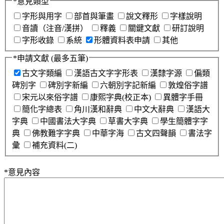
*
意見類型
字形與用字
部首與筆畫
說文釋形
字樣說明
音讀（注音/漢拼）
釋義
關鍵文獻
研訂說明
字形收錄
系統
形體資料表申請
其他
*
申請文獻
(最多五筆)
古文字類編
漢語古文字字形表
漢隸字源
偏類
碑別字
碑別字新編
六朝別字記新編
敦煌俗字譜
宋元以來俗字譜
康熙字典(校正本)
異體字手冊
簡化字總表
角川漢和辭典
中文大辭典
漢語大
字典
中國書法大字典
草書大字典
學生簡體字字
典
佛教難字字典
中華字海
古文四聲韻
書法字
彙
補充資料(二)
*
意見內容