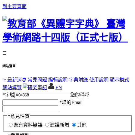
到主要頁面
☰
網站選單
:::
最新消息
常見問題
編輯說明
字典附錄
使用說明
顯示模式
網站導覽
EN
*
字號
您的稱呼
*
您的Email
*
意見性質
既有資料疑誤
建議新增
其他