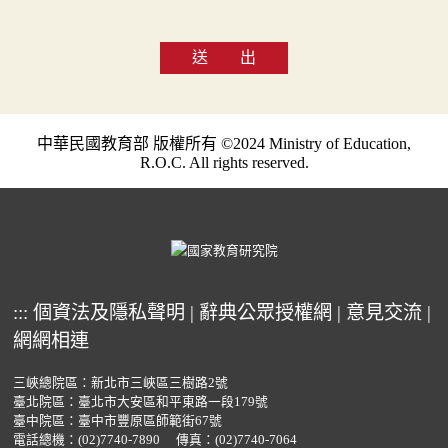
送 出
中華民國教育部 版權所有 ©2024 Ministry of Education,
R.O.C. All rights reserved.
:::
個資法及隱私聲明
|
辭典公眾授權網
|
意見交流
|
網網相連
三峽總院區：新北市三峽區三樹路2號
臺北院區：臺北市大安區和平東路一段179號
臺中院區：臺中市豐原區師範街67號
電話總機：
(02)7740-7890
傳真：(02)7740-7064