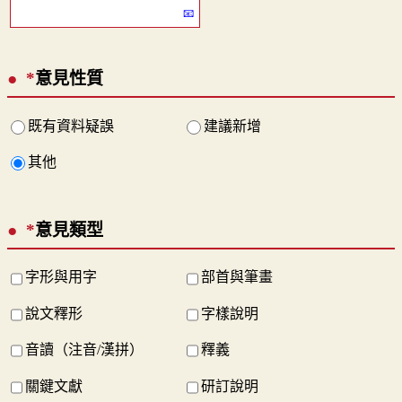
*
意見性質
既有資料疑誤
建議新增
其他
*
意見類型
字形與用字
部首與筆畫
說文釋形
字樣說明
音讀（注音/漢拼）
釋義
關鍵文獻
研訂說明