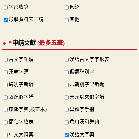
字形收錄
系統
形體資料表申請
其他
*
申請文獻
(最多五筆)
古文字類編
漢語古文字字形表
漢隸字源
偏類碑別字
碑別字新編
六朝別字記新編
敦煌俗字譜
宋元以來俗字譜
康熙字典(校正本)
異體字手冊
簡化字總表
角川漢和辭典
中文大辭典
漢語大字典