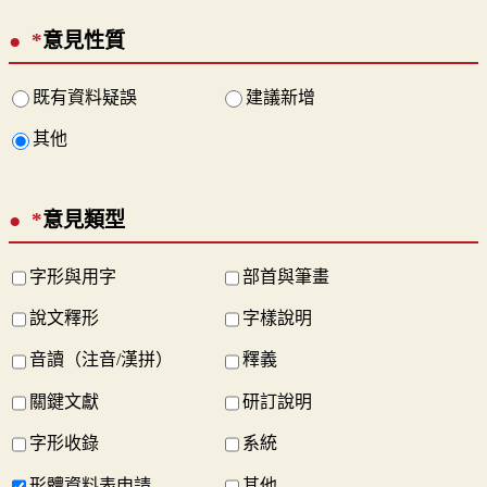
*
意見性質
既有資料疑誤
建議新增
其他
*
意見類型
字形與用字
部首與筆畫
說文釋形
字樣說明
音讀（注音/漢拼）
釋義
關鍵文獻
研訂說明
字形收錄
系統
形體資料表申請
其他