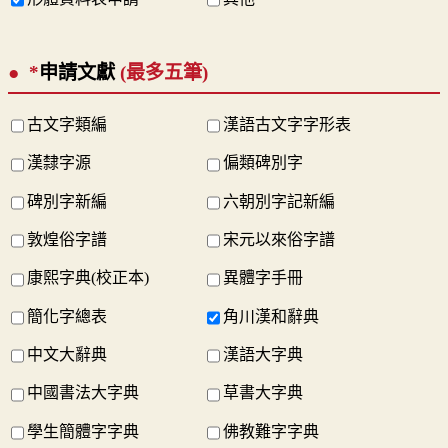
*
申請文獻
(最多五筆)
古文字類編
漢語古文字字形表
漢隸字源
偏類碑別字
碑別字新編
六朝別字記新編
敦煌俗字譜
宋元以來俗字譜
康熙字典(校正本)
異體字手冊
簡化字總表
角川漢和辭典
中文大辭典
漢語大字典
中國書法大字典
草書大字典
學生簡體字字典
佛教難字字典