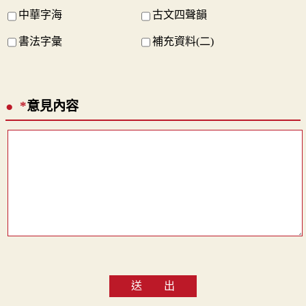
中華字海
古文四聲韻
書法字彙
補充資料(二)
*
意見內容
送 出