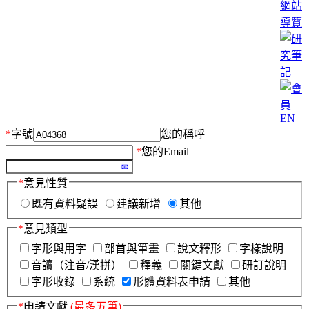
網站
導覽
EN
*
字號
您的稱呼
*
您的Email
*
意見性質
既有資料疑誤
建議新增
其他
*
意見類型
字形與用字
部首與筆畫
說文釋形
字樣說明
音讀（注音/漢拼）
釋義
關鍵文獻
研訂說明
字形收錄
系統
形體資料表申請
其他
*
申請文獻
(最多五筆)