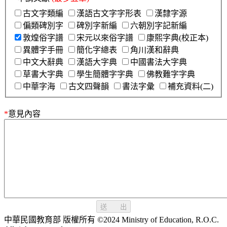
古文字類編
漢語古文字字形表
漢隸字源
偏類碑別字
碑別字新編
六朝別字記新編
敦煌俗字譜
宋元以來俗字譜
康熙字典(校正本)
異體字手冊
簡化字總表
角川漢和辭典
中文大辭典
漢語大字典
中國書法大字典
草書大字典
學生簡體字字典
佛教難字字典
中華字海
古文四聲韻
書法字彙
補充資料(二)
*
意見內容
送 出
中華民國教育部 版權所有 ©2024 Ministry of Education, R.O.C.