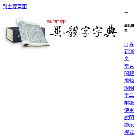
到主要頁面
☰
網站選
單
:::
最
新消
息
常見
問題
編輯
說明
字典
附錄
使用
說明
顯示
模式