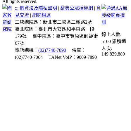
All rights reserved.
:::
個資法及隱私聲明
|
辭典公眾授權網
|
意
見交流
|
網網相連
三峽總院區：新北市三峽區三樹路2號
臺北院區：臺北市大安區和平東路一段
線上人數:
179號
臺中院區：臺中市豐原區師範街
5100
累積總
67號
人次:
電話總機：
(02)7740-7890
傳真：
149,839,889
(02)7740-7064
TANet VoIP：9009-7890