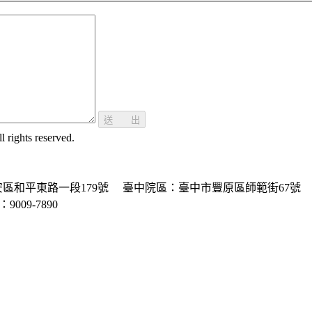
送 出
ghts reserved.
區和平東路一段179號
臺中院區：臺中市豐原區師範街67號
P：9009-7890