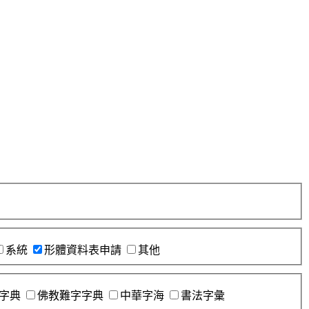
系統
形體資料表申請
其他
字典
佛教難字字典
中華字海
書法字彙