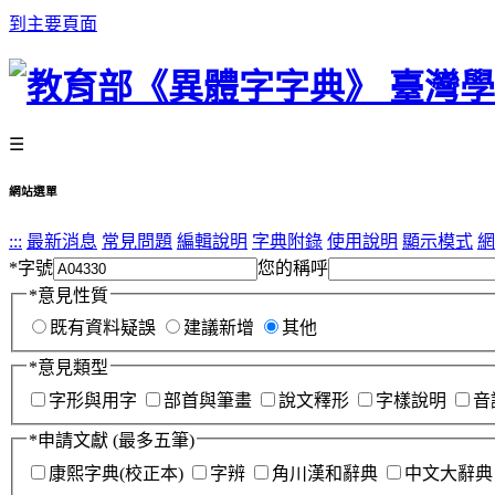
到主要頁面
☰
網站選單
:::
最新消息
常見問題
編輯說明
字典附錄
使用說明
顯示模式
網
*
字號
您的稱呼
*
意見性質
既有資料疑誤
建議新增
其他
*
意見類型
字形與用字
部首與筆畫
說文釋形
字樣說明
音
*
申請文獻
(最多五筆)
康熙字典(校正本)
字辨
角川漢和辭典
中文大辭典