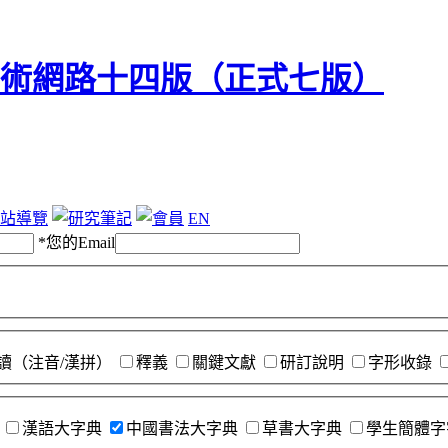
站導覽
EN
*
您的Email
讀（注音/漢拼）
釋義
關鍵文獻
研訂說明
字形收錄
漢語大字典
中國書法大字典
草書大字典
學生簡體字