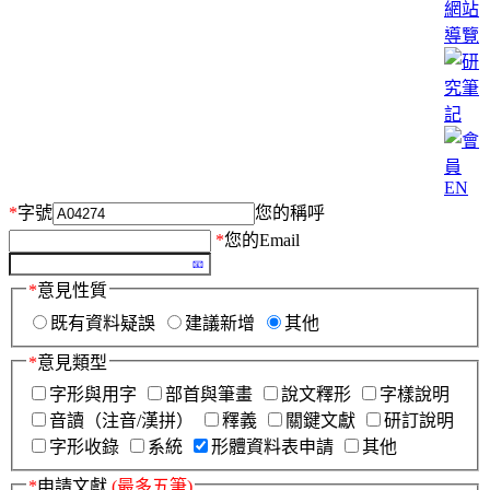
網站
導覽
EN
*
字號
您的稱呼
*
您的Email
*
意見性質
既有資料疑誤
建議新增
其他
*
意見類型
字形與用字
部首與筆畫
說文釋形
字樣說明
音讀（注音/漢拼）
釋義
關鍵文獻
研訂說明
字形收錄
系統
形體資料表申請
其他
*
申請文獻
(最多五筆)