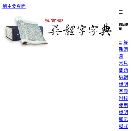
到主要頁面
☰
網站選
單
:::
最
新消
息
常見
問題
編輯
說明
字典
附錄
使用
說明
顯示
模式