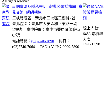
All rights reserved.
:::
個資法及隱私聲明
|
辭典公眾授權網
|
意
見交流
|
網網相連
三峽總院區：新北市三峽區三樹路2號
臺北院區：臺北市大安區和平東路一段
線上人數:
179號
臺中院區：臺中市豐原區師範街
6458
累積總
67號
人次:
電話總機：
(02)7740-7890
傳真：
149,213,981
(02)7740-7064
TANet VoIP：9009-7890