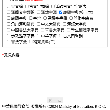
金文編
古文字類編
漢語古文字字形表
漢簡文字類編
漢隸字源
康熙字典(校正本)
康熙字典
字辨
異體字手冊
簡化字總表
角川漢和辭典
中文大辭典
漢語大字典
中國書法大字典
草書大字典
學生簡體字字典
佛教難字字典
中華字海
古文四聲韻
書法字彙
補充資料(二)
*
意見內容
送 出
中華民國教育部 版權所有 ©2024 Ministry of Education, R.O.C.