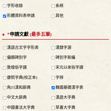
字形收錄
系統
形體資料表申請
其他
*
申請文獻
(最多五筆)
漢語古文字字形表
漢隸字源
偏類碑別字
碑別字新編
敦煌俗字譜
宋元以來俗字譜
康熙字典(校正本)
字辨
角川漢和辭典
韓國基礎漢字表
中文大辭典
漢語大字典
中國書法大字典
草書大字典