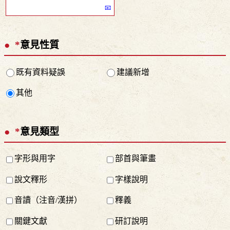
*
意見性質
既有資料疑誤
建議新增
其他
*
意見類型
字形與用字
部首與筆畫
說文釋形
字樣說明
音讀（注音/漢拼）
釋義
關鍵文獻
研訂說明