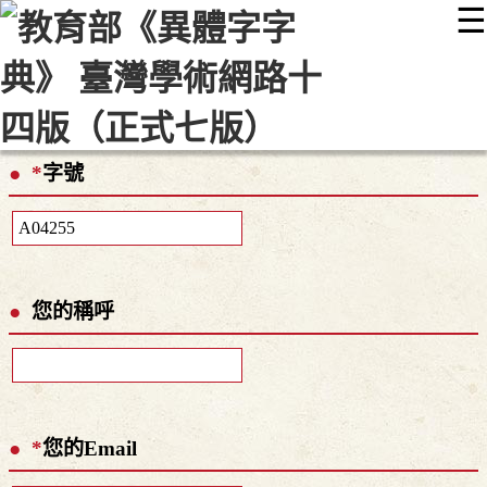
☰
:::
最新消息
常見問題
編輯說明
字典附錄
使用說明
顯示模式
網站導覽
EN
*
字號
您的稱呼
*
您的Email