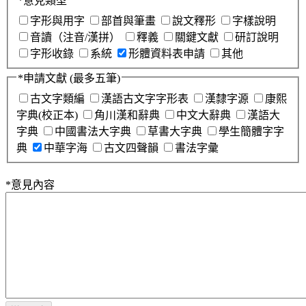
*
意見類型
字形與用字
部首與筆畫
說文釋形
字樣說明
音讀（注音/漢拼）
釋義
關鍵文獻
研訂說明
字形收錄
系統
形體資料表申請
其他
*
申請文獻
(最多五筆)
古文字類編
漢語古文字字形表
漢隸字源
康熙
字典(校正本)
角川漢和辭典
中文大辭典
漢語大
字典
中國書法大字典
草書大字典
學生簡體字字
典
中華字海
古文四聲韻
書法字彙
*
意見內容