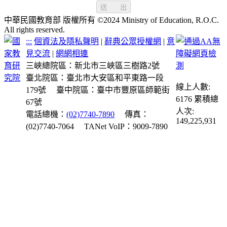
送 出
中華民國教育部 版權所有 ©2024 Ministry of Education, R.O.C.
All rights reserved.
:::
個資法及隱私聲明
|
辭典公眾授權網
|
意
見交流
|
網網相連
三峽總院區：新北市三峽區三樹路2號
臺北院區：臺北市大安區和平東路一段
線上人數:
179號
臺中院區：臺中市豐原區師範街
6176
累積總
67號
人次:
電話總機：
(02)7740-7890
傳真：
149,225,931
(02)7740-7064
TANet VoIP：9009-7890