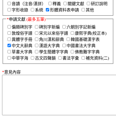
音讀（注音/漢拼）
釋義
關鍵文獻
研訂說明
字形收錄
系統
形體資料表申請
其他
*
申請文獻
(最多五筆)
偏類碑別字
碑別字新編
六朝別字記新編
敦煌俗字譜
宋元以來俗字譜
康熙字典(校正本)
異體字手冊
角川漢和辭典
韓國基礎漢字表
中文大辭典
漢語大字典
中國書法大字典
草書大字典
學生簡體字字典
佛教難字字典
中華字海
古文四聲韻
書法字彙
補充資料(二)
*
意見內容