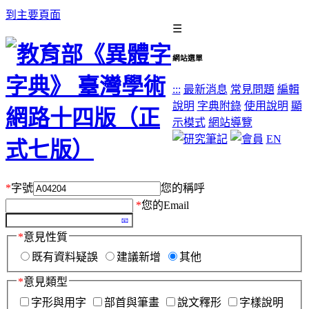
到主要頁面
☰
網站選單
:::
最新消息
常見問題
編輯
說明
字典附錄
使用說明
顯
示模式
網站導覽
EN
*
字號
您的稱呼
*
您的Email
*
意見性質
既有資料疑誤
建議新增
其他
*
意見類型
字形與用字
部首與筆畫
說文釋形
字樣說明