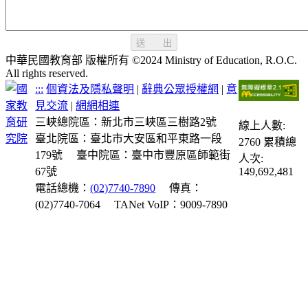
送 出
中華民國教育部 版權所有 ©2024 Ministry of Education, R.O.C.
All rights reserved.
:::
個資法及隱私聲明
|
辭典公眾授權網
|
意
見交流
|
網網相連
三峽總院區：新北市三峽區三樹路2號
線上人數:
臺北院區：臺北市大安區和平東路一段
2760
累積總
179號
臺中院區：臺中市豐原區師範街
人次:
67號
149,692,481
電話總機：
(02)7740-7890
傳真：
(02)7740-7064
TANet VoIP：9009-7890