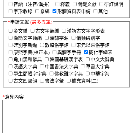
音讀（注音/漢拼）
釋義
關鍵文獻
研訂說明
字形收錄
系統
形體資料表申請
其他
*
申請文獻
(最多五筆)
金文編
古文字類編
漢語古文字字形表
漢簡文字類編
漢隸字源
偏類碑別字
碑別字新編
敦煌俗字譜
宋元以來俗字譜
康熙字典(校正本)
異體字手冊
簡化字總表
角川漢和辭典
韓國基礎漢字表
中文大辭典
漢語大字典
中國書法大字典
草書大字典
學生簡體字字典
佛教難字字典
中華字海
古文四聲韻
書法字彙
補充資料(二)
*
意見內容