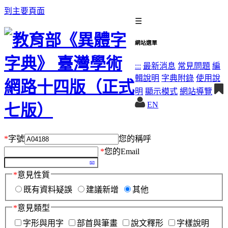
到主要頁面
☰
網站選單
:::
最新消息
常見問題
編
輯說明
字典附錄
使用說
明
顯示模式
網站導覽
EN
*
字號
您的稱呼
*
您的Email
*
意見性質
既有資料疑誤
建議新增
其他
*
意見類型
字形與用字
部首與筆畫
說文釋形
字樣說明