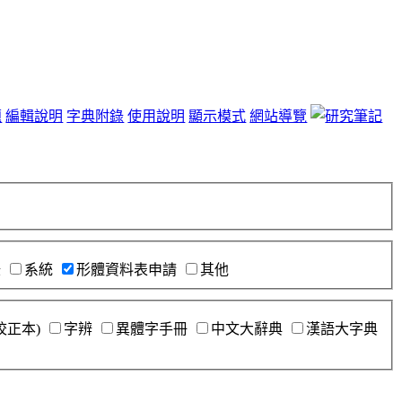
題
編輯說明
字典附錄
使用說明
顯示模式
網站導覽
錄
系統
形體資料表申請
其他
校正本)
字辨
異體字手冊
中文大辭典
漢語大字典