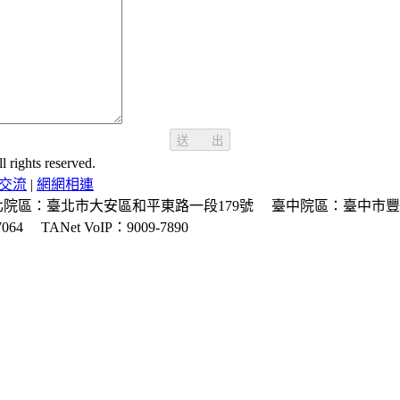
送 出
ghts reserved.
交流
|
網網相連
北院區：臺北市大安區和平東路一段179號
臺中院區：臺中市豐
064
TANet VoIP：9009-7890