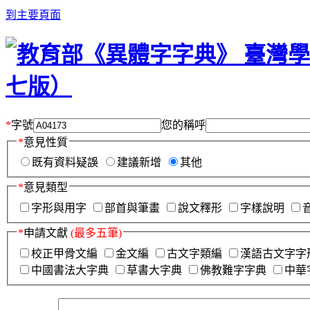
到主要頁面
*
字號
您的稱呼
*
意見性質
既有資料疑誤
建議新增
其他
*
意見類型
字形與用字
部首與筆畫
說文釋形
字樣說明
*
申請文獻
(最多五筆)
校正甲骨文編
金文編
古文字類編
漢語古文字字
中國書法大字典
草書大字典
佛教難字字典
中華